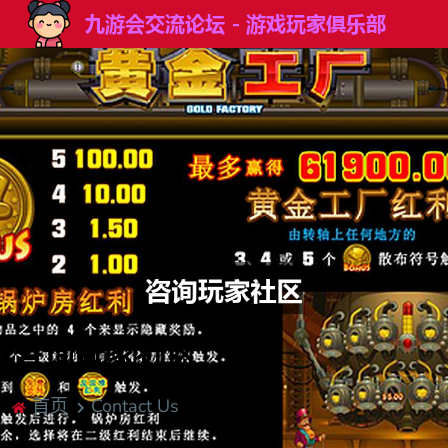
咨询玩家社区
首页
Contact Us