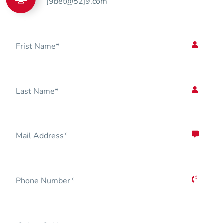
j9bet@52j9.com