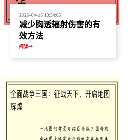
2026-04-16 13:34:06
减少胸透辐射伤害的有
效方法
阅读