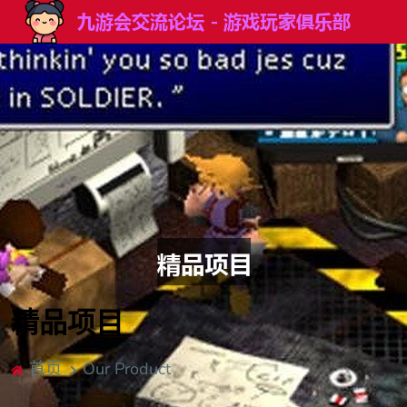
精品项目
首页
Our Product