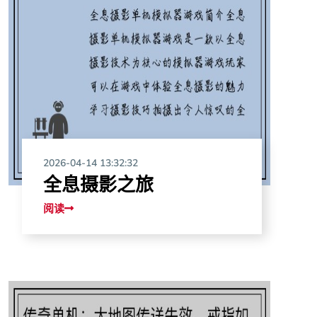
2026-04-14 13:32:32
全息摄影之旅
阅读