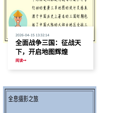
2026-04-15 13:32:14
全面战争三国：征战天
下，开启地图辉煌
阅读